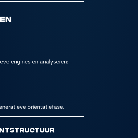
pen
eve engines en analyseren:
eneratieve oriëntatiefase.
tentstructuur