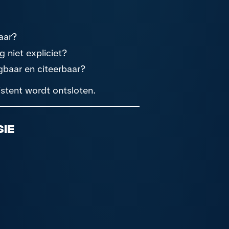
aar?
 niet expliciet?
gbaar en citeerbaar?
istent wordt ontsloten.
sie