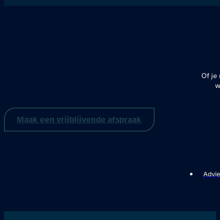
Of je
w
Maak een vrijblijvende afspraak
Advie