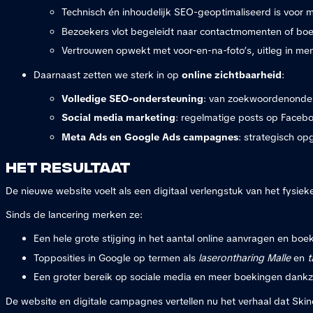
Technisch én inhoudelijk SEO-geoptimaliseerd is voor 
Bezoekers vlot begeleidt naar contactmomenten of boeki
Vertrouwen opwekt met voor-en-na-foto’s, uitleg in men
Daarnaast zetten we sterk in op
online zichtbaarheid
:
Volledige SEO-ondersteuning
: van zoekwoordenonderz
Social media marketing
: regelmatige posts op Faceboo
Meta Ads en Google Ads campagnes
: strategisch op
Het resultaat
De nieuwe website voelt als een digitaal verlengstuk van het fysiek
Sinds de lancering merken ze:
Een hele grote stijging in het aantal online aanvragen en boe
Topposities in Google op termen als
laserontharing Malle
en
t
Een groter bereik op sociale media en meer boekingen dankz
De website en digitale campagnes vertellen nu het verhaal dat Skin