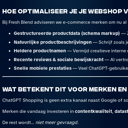
Hoe optimaliseer je je webshop
Bij Fresh Blend adviseren we e-commerce merken om nu al i
Gestructureerde productdata (schema markup)
— Z
Natuurlijke productbeschrijvingen
— Schrijf zoals j
Heldere productnamen
— Vermijd creatieve interne 
Recente reviews & sociale bewijskracht
— AI vertr
Snelle mobiele prestaties
— Veel ChatGPT-gebruikers
Wat betekent dit voor merken e
ChatGPT Shopping is geen extra kanaal naast Google of soc
Merken die vandaag investeren in
contentkwaliteit
,
datas
De rest wordt…
niet meer gevraagd.